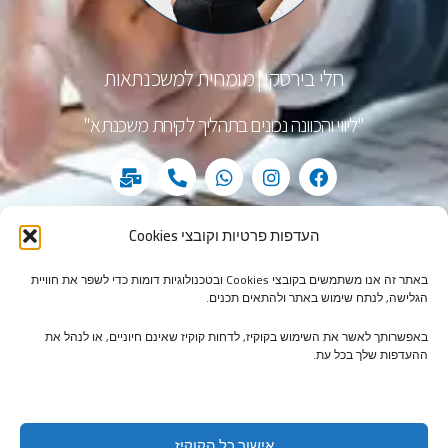
חלי בירסקי | מומחית למשכנתאות
"ליווי והכוונה נכונים בתהליך לקיחת משכנתא"
M
P
W
I
F
a
h
h
n
a
i
o
a
s
c
l
n
t
t
e
העדפות פרטיות וקובצי Cookies
-
e
s
a
b
שם
b
-
a
g
o
u
a
p
r
o
באתר זה אנו משתמשים בקובצי Cookies ובטכנולוגיות דומות כדי לשפר את חוויית
l
l
p
a
k
הגלישה, לנתח שימוש באתר ולהתאים תכנים.
k
t
m
אימייל
באפשרותך לאשר את השימוש בקוקיז, לדחות קוקיז שאינם חיוניים, או לנהל את
ההעדפות שלך בכל עת.
הודעה
אישור כל הקוקיז