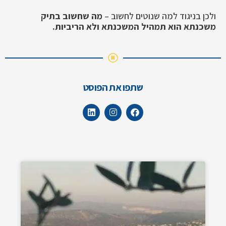
ולכן בניגוד למה שנוטים לחשוב –
מה שחשוב בתיק
משכנתא הוא תמהיל המשכנתא ולא הריביות.
שתפו את הפוסט
L
I
F
i
n
a
n
s
c
k
t
e
e
a
b
d
g
o
i
r
o
n
a
k
m